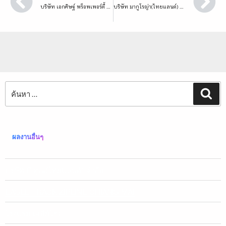
บริษัท เอกศิษฐ์ พร็อพเพอร์ตี้ 168 จำกัด
บริษัท มากูโรญ่า(ไทยแลนด์) จำกัด
ผลงานอื่นๆ
บริษัท บี คูณ(ไทยแลนด์) จำกัด
EAGLE TRACK ZIPLINE CHIANG MAI
โรงแรม เจดีย์โฮม