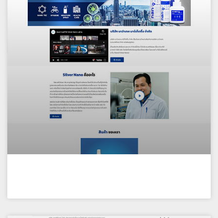
บริษัท นาว่าเทค มาร์เก็ตติ้ง จำกัด