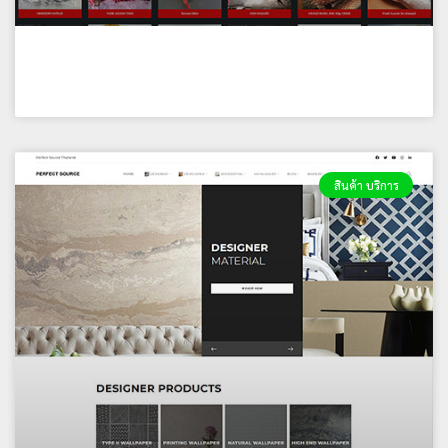
บริษัท มากูโรญ่า(ไทยแลนด์) จำกัด
สินค้า บริการ