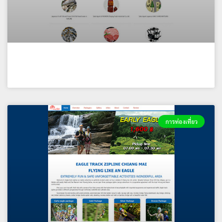
บริษัท บี คูณ(ไทยแลนด์) จำกัด
การท่องเที่ยว