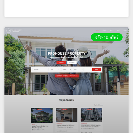
บริษัท แกลสซี่แลนด์ จำกัด
อสังหาริมทรัพย์