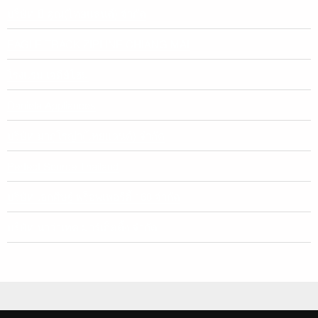
บริษัท บี คูณ(ไทยแลนด์) จำกัด
EAGLE TRACK ZIPLINE CHIANG MAI
โรงแรม เจดีย์โฮม
Daniela Appliances
บริษัท มากูโรญ่า(ไทยแลนด์) จำกัด
Perfect Source Thailand
บริษัท เอกศิษฐ์ พร็อพเพอร์ตี้ 168 จำกัด
บริษัท นาว่าเทค มาร์เก็ตติ้ง จำกัด